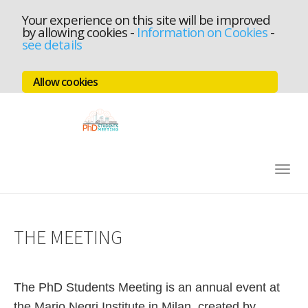
Your experience on this site will be improved
by allowing cookies
-
Information on Cookies
-
see details
Allow cookies
Skip
to
main
content
Togg
navig
THE MEETING
The PhD Students Meeting is an annual event at
the Mario Negri Institute in Milan, created by